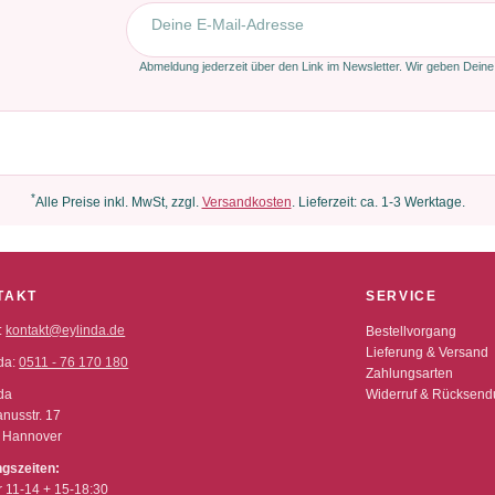
E-Mail-Adresse
Abmeldung jederzeit über den Link im Newsletter. Wir geben Deine
*
Alle Preise inkl. MwSt, zzgl.
Versandkosten
. Lieferzeit: ca. 1-3 Werktage.
TAKT
SERVICE
:
kontakt@eylinda.de
Bestellvorgang
Lieferung & Versand
da:
0511 - 76 170 180
Zahlungsarten
da
Widerruf & Rücksen
nusstr. 17
 Hannover
ngszeiten:
r 11-14 + 15-18:30