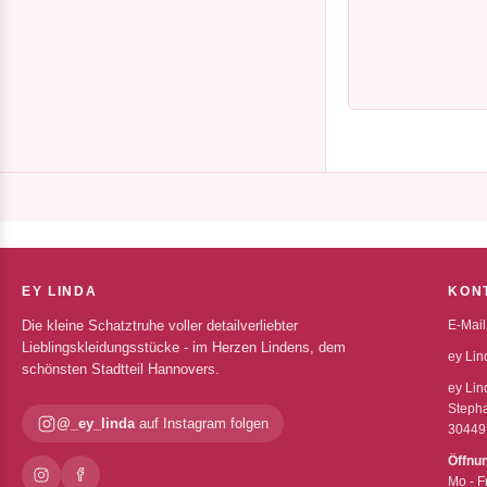
EY LINDA
KON
Die kleine Schatztruhe voller detailverliebter
E-Mail
Lieblingskleidungsstücke - im Herzen Lindens, dem
ey Lin
schönsten Stadtteil Hannovers.
ey Lin
Stepha
@_ey_linda
auf Instagram folgen
30449
Öffnu
Mo - F