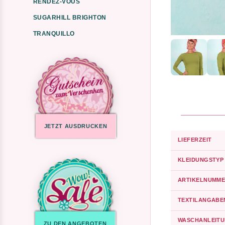
RENDEZ-VOUS
SUGARHILL BRIGHTON
TRANQUILLO
JETZT AUSDRUCKEN
LIEFERZEIT
KLEIDUNGSTYP
ARTIKELNUMME
TEXTILANGABE
WASCHANLEIT
ZU DEN ANGEBOTEN