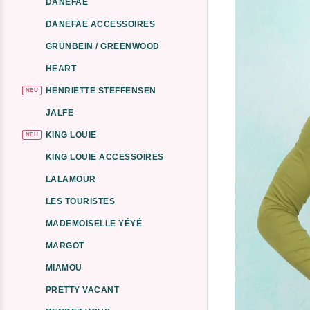
DANEFAE
DANEFAE ACCESSOIRES
GRÜNBEIN / GREENWOOD
HEART
HENRIETTE STEFFENSEN
NEU
JALFE
KING LOUIE
NEU
KING LOUIE ACCESSOIRES
LALAMOUR
LES TOURISTES
MADEMOISELLE YÉYÉ
MARGOT
MIAMOU
PRETTY VACANT