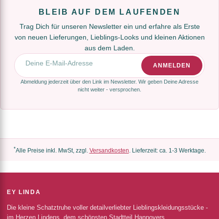
BLEIB AUF DEM LAUFENDEN
Trag Dich für unseren Newsletter ein und erfahre als Erste
von neuen Lieferungen, Lieblings-Looks und kleinen Aktionen
aus dem Laden.
E-Mail-Adresse
ANMELDEN
Abmeldung jederzeit über den Link im Newsletter. Wir geben Deine Adresse
nicht weiter - versprochen.
*
Alle Preise inkl. MwSt, zzgl.
Versandkosten
. Lieferzeit: ca. 1-3 Werktage.
EY LINDA
Die kleine Schatztruhe voller detailverliebter Lieblingskleidungsstücke -
im Herzen Lindens, dem schönsten Stadtteil Hannovers.