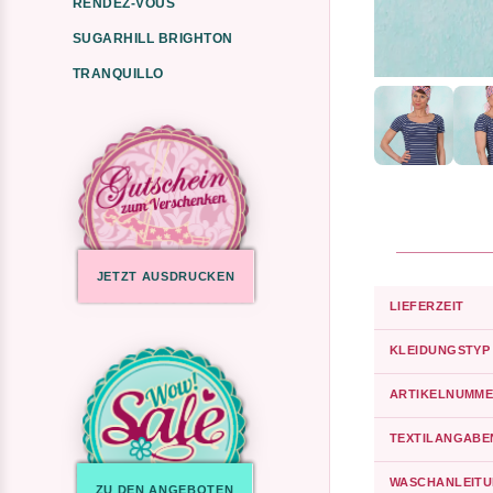
RENDEZ-VOUS
SUGARHILL BRIGHTON
TRANQUILLO
JETZT AUSDRUCKEN
LIEFERZEIT
KLEIDUNGSTYP
ARTIKELNUMME
TEXTILANGABE
WASCHANLEIT
ZU DEN ANGEBOTEN