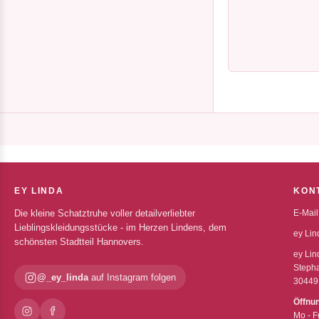
EY LINDA
KON
Die kleine Schatztruhe voller detailverliebter
E-Mail
Lieblingskleidungsstücke - im Herzen Lindens, dem
ey Lin
schönsten Stadtteil Hannovers.
ey Lin
Stepha
@_ey_linda
auf Instagram folgen
30449
Öffnu
Mo - F