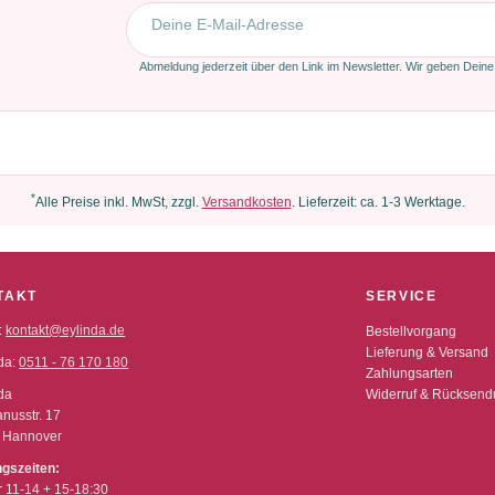
E-Mail-Adresse
Abmeldung jederzeit über den Link im Newsletter. Wir geben Deine
*
Alle Preise inkl. MwSt, zzgl.
Versandkosten
. Lieferzeit: ca. 1-3 Werktage.
TAKT
SERVICE
:
kontakt@eylinda.de
Bestellvorgang
Lieferung & Versand
da:
0511 - 76 170 180
Zahlungsarten
da
Widerruf & Rücksen
nusstr. 17
 Hannover
ngszeiten:
r 11-14 + 15-18:30