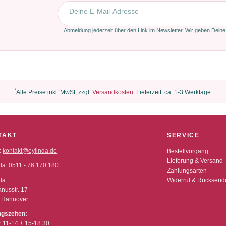
E-Mail-Adresse
Abmeldung jederzeit über den Link im Newsletter. Wir geben Deine
*
Alle Preise inkl. MwSt, zzgl.
Versandkosten
. Lieferzeit: ca. 1-3 Werktage.
TAKT
SERVICE
:
kontakt@eylinda.de
Bestellvorgang
Lieferung & Versand
da:
0511 - 76 170 180
Zahlungsarten
da
Widerruf & Rücksen
nusstr. 17
 Hannover
ngszeiten:
r 11-14 + 15-18:30