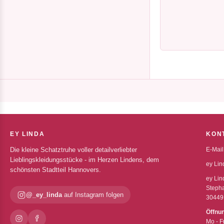
EY LINDA
KON
Die kleine Schatztruhe voller detailverliebter
E-Mail
Lieblingskleidungsstücke - im Herzen Lindens, dem
ey Lin
schönsten Stadtteil Hannovers.
ey Lin
Stepha
@_ey_linda
auf Instagram folgen
30449
Öffnu
Mo - F