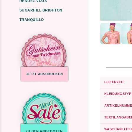
RENDEZ-VOUS
SUGARHILL BRIGHTON
TRANQUILLO
JETZT AUSDRUCKEN
LIEFERZEIT
KLEIDUNGSTYP
ARTIKELNUMME
TEXTILANGABE
WASCHANLEIT
ZU DEN ANGEBOTEN