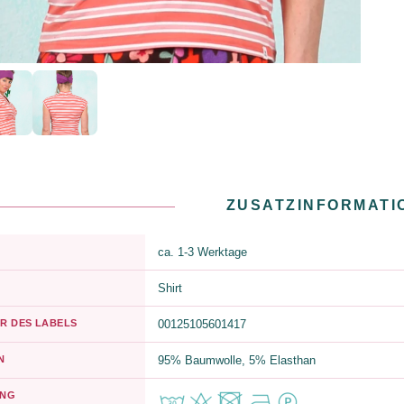
ZUSATZINFORMATI
ca. 1-3 Werktage
Shirt
R DES LABELS
00125105601417
N
95% Baumwolle, 5% Elasthan
UNG