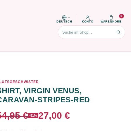
0
DEUTSCH
KONTO
WARENKORB
Suchen
LUTSGESCHWISTER
SHIRT, VIRGIN VENUS,
CARAVAN-STRIPES-RED
54,95 €
27,00 €
-51%