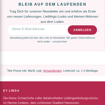
BLEIB AUF DEM LAUFENDEN
Trag Dich für unseren Newsletter ein und erfahre als Erste
von neuen Lieferungen, Lieblings-Looks und kleinen Aktionen
aus dem Laden.
E-Mail-Adresse
ANMELDEN
Abmeldung jederzeit über den Link im Newsletter. Wir geben Deine Adresse
nicht weiter - versprochen.
*
Alle Preise inkl. MwSt, zzgl.
Versandkosten
. Lieferzeit: ca. 1-3 Werktage.
EY LINDA
Die kleine Schatztruhe voller detailverliebter Lieblingskleidungsstücke -
im Herzen Lindens, dem schönsten Stadtteil Hannovers.