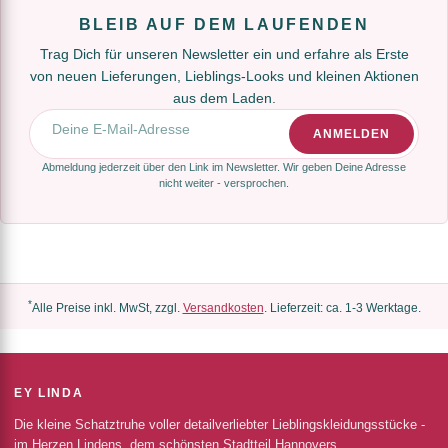
BLEIB AUF DEM LAUFENDEN
Trag Dich für unseren Newsletter ein und erfahre als Erste
von neuen Lieferungen, Lieblings-Looks und kleinen Aktionen
aus dem Laden.
E-Mail-Adresse
ANMELDEN
Abmeldung jederzeit über den Link im Newsletter. Wir geben Deine Adresse
nicht weiter - versprochen.
*
Alle Preise inkl. MwSt, zzgl.
Versandkosten
. Lieferzeit: ca. 1-3 Werktage.
EY LINDA
Die kleine Schatztruhe voller detailverliebter Lieblingskleidungsstücke -
im Herzen Lindens, dem schönsten Stadtteil Hannovers.