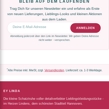
BLEIB AUF DEM LAUFENDEN
Trag Dich für unseren Newsletter ein und erfahre als Erste
von neuen Lieferungen, Lieblings-Looks und kleinen Aktionen
aus dem Laden.
E-Mail-Adresse
ANMELDEN
Abmeldung jederzeit über den Link im Newsletter. Wir geben Deine Adresse
nicht weiter - versprochen.
*
Alle Preise inkl. MwSt, zzgl.
Versandkosten
. Lieferzeit: ca. 1-3 Werktage.
EY LINDA
Die kleine Schatztruhe voller detailverliebter Lieblingskleidungsstücke -
im Herzen Lindens, dem schönsten Stadtteil Hannovers.