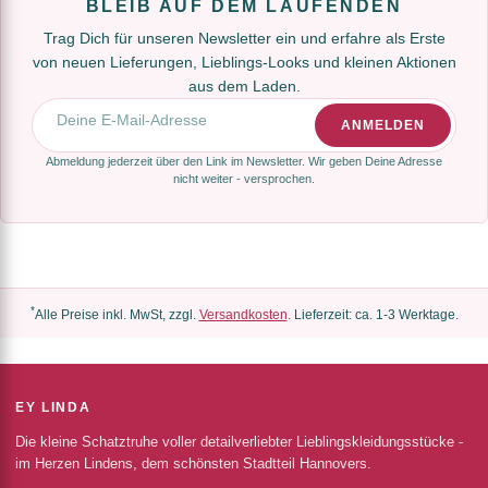
BLEIB AUF DEM LAUFENDEN
Trag Dich für unseren Newsletter ein und erfahre als Erste
von neuen Lieferungen, Lieblings-Looks und kleinen Aktionen
aus dem Laden.
E-Mail-Adresse
ANMELDEN
Abmeldung jederzeit über den Link im Newsletter. Wir geben Deine Adresse
nicht weiter - versprochen.
*
Alle Preise inkl. MwSt, zzgl.
Versandkosten
. Lieferzeit: ca. 1-3 Werktage.
EY LINDA
Die kleine Schatztruhe voller detailverliebter Lieblingskleidungsstücke -
im Herzen Lindens, dem schönsten Stadtteil Hannovers.