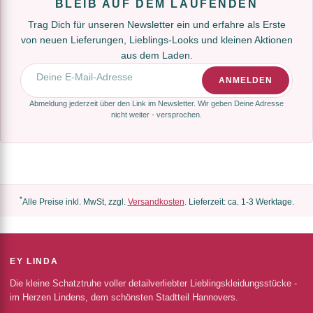
BLEIB AUF DEM LAUFENDEN
Trag Dich für unseren Newsletter ein und erfahre als Erste
von neuen Lieferungen, Lieblings-Looks und kleinen Aktionen
aus dem Laden.
E-Mail-Adresse
ANMELDEN
Abmeldung jederzeit über den Link im Newsletter. Wir geben Deine Adresse
nicht weiter - versprochen.
*
Alle Preise inkl. MwSt, zzgl.
Versandkosten
. Lieferzeit: ca. 1-3 Werktage.
EY LINDA
Die kleine Schatztruhe voller detailverliebter Lieblingskleidungsstücke -
im Herzen Lindens, dem schönsten Stadtteil Hannovers.