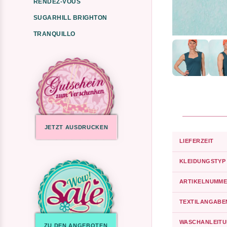
RENDEZ-VOUS
SUGARHILL BRIGHTON
TRANQUILLO
JETZT AUSDRUCKEN
LIEFERZEIT
KLEIDUNGSTYP
ARTIKELNUMME
TEXTILANGABE
WASCHANLEIT
ZU DEN ANGEBOTEN