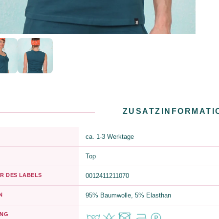
ZUSATZINFORMATI
ca. 1-3 Werktage
Top
R DES LABELS
0012411211070
N
95% Baumwolle, 5% Elasthan
UNG