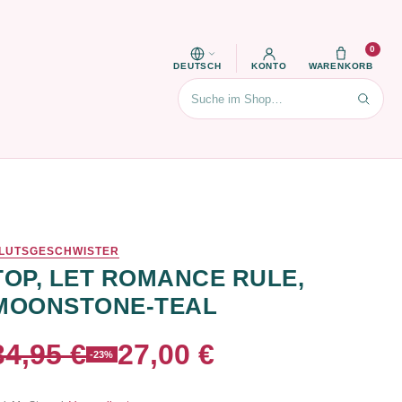
0
DEUTSCH
KONTO
WARENKORB
Suchen
LUTSGESCHWISTER
TOP, LET ROMANCE RULE,
MOONSTONE-TEAL
34,95 €
27,00 €
-23%