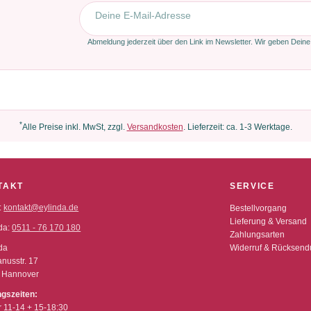
E-Mail-Adresse
Abmeldung jederzeit über den Link im Newsletter. Wir geben Deine
*
Alle Preise inkl. MwSt, zzgl.
Versandkosten
. Lieferzeit: ca. 1-3 Werktage.
TAKT
SERVICE
:
kontakt@eylinda.de
Bestellvorgang
Lieferung & Versand
da:
0511 - 76 170 180
Zahlungsarten
da
Widerruf & Rücksen
nusstr. 17
 Hannover
ngszeiten:
r 11-14 + 15-18:30