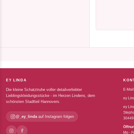
EY LINDA
KON
Die kleine Schatztruhe voller detailverliebter
E-Mail
Lieblingskleidungsstücke - im Herzen Lindens, dem
ey Lin
schönsten Stadtteil Hannovers.
ey Lin
Stepha
@_ey_linda
auf Instagram folgen
30449
Öffnu
Mo - F