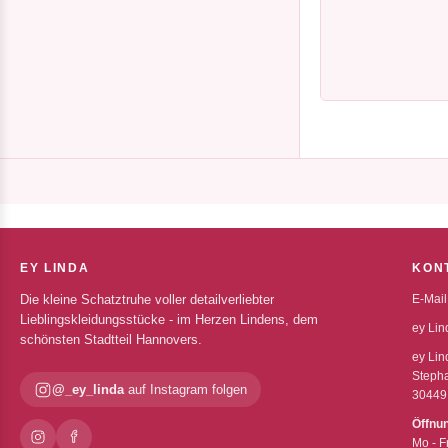
EY LINDA
KON
Die kleine Schatztruhe voller detailverliebter
E-Mail
Lieblingskleidungsstücke - im Herzen Lindens, dem
ey Lin
schönsten Stadtteil Hannovers.
ey Lin
Stepha
@_ey_linda
auf Instagram folgen
30449
Öffnu
Mo - F