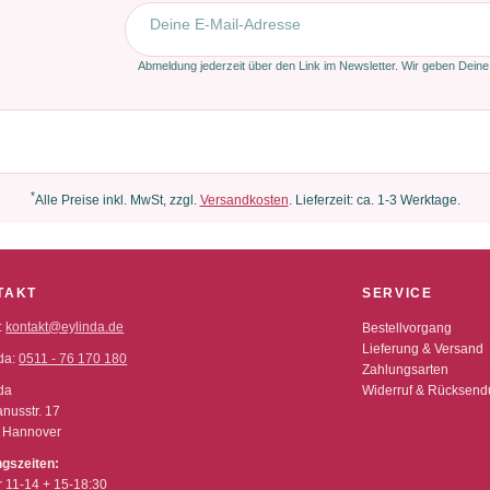
E-Mail-Adresse
Abmeldung jederzeit über den Link im Newsletter. Wir geben Deine
*
Alle Preise inkl. MwSt, zzgl.
Versandkosten
. Lieferzeit: ca. 1-3 Werktage.
TAKT
SERVICE
:
kontakt@eylinda.de
Bestellvorgang
Lieferung & Versand
da:
0511 - 76 170 180
Zahlungsarten
da
Widerruf & Rücksen
nusstr. 17
 Hannover
ngszeiten:
r 11-14 + 15-18:30