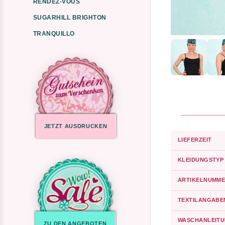
RENDEZ-VOUS
SUGARHILL BRIGHTON
TRANQUILLO
JETZT AUSDRUCKEN
LIEFERZEIT
KLEIDUNGSTYP
ARTIKELNUMME
TEXTILANGABE
WASCHANLEIT
ZU DEN ANGEBOTEN