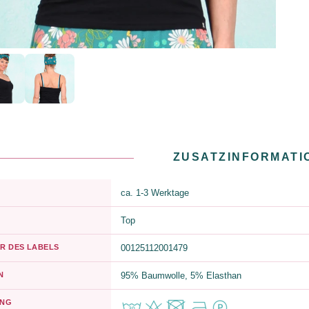
ZUSATZINFORMATI
ca. 1-3 Werktage
Top
R DES LABELS
00125112001479
N
95% Baumwolle, 5% Elasthan
UNG