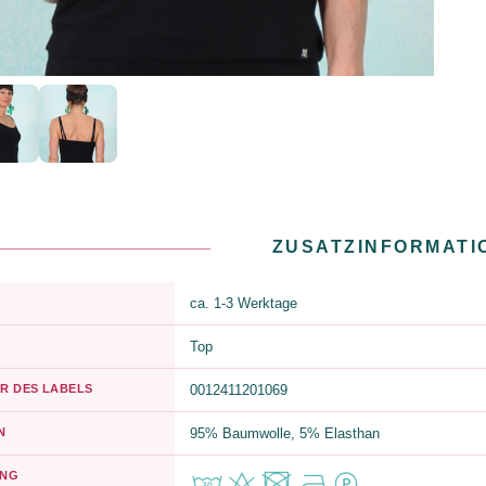
ZUSATZINFORMATI
ca. 1-3 Werktage
Top
R DES LABELS
0012411201069
N
95% Baumwolle, 5% Elasthan
UNG