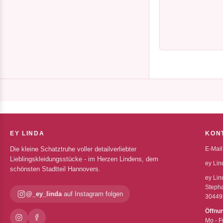
EY LINDA
KON
Die kleine Schatztruhe voller detailverliebter
E-Mail
Lieblingskleidungsstücke - im Herzen Lindens, dem
ey Lin
schönsten Stadtteil Hannovers.
ey Lin
Stepha
@_ey_linda
auf Instagram folgen
30449
Öffnu
Mo - F