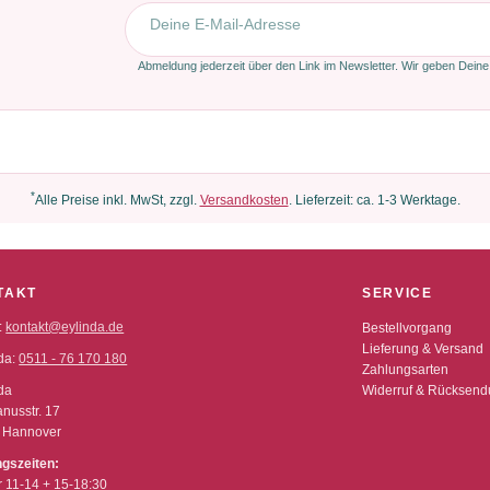
E-Mail-Adresse
Abmeldung jederzeit über den Link im Newsletter. Wir geben Deine
*
Alle Preise inkl. MwSt, zzgl.
Versandkosten
. Lieferzeit: ca. 1-3 Werktage.
TAKT
SERVICE
:
kontakt@eylinda.de
Bestellvorgang
Lieferung & Versand
da:
0511 - 76 170 180
Zahlungsarten
da
Widerruf & Rücksen
nusstr. 17
 Hannover
ngszeiten:
r 11-14 + 15-18:30