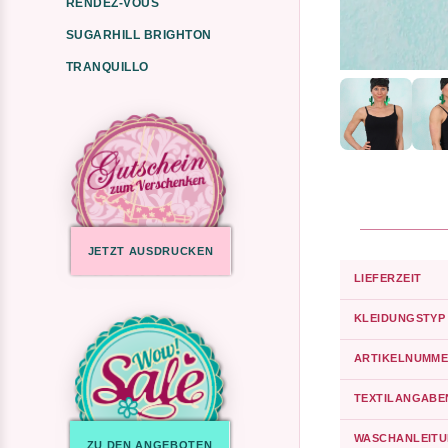
RENDEZ-VOUS
SUGARHILL BRIGHTON
TRANQUILLO
JETZT AUSDRUCKEN
LIEFERZEIT
KLEIDUNGSTYP
ARTIKELNUMME
TEXTILANGABE
WASCHANLEIT
ZU DEN ANGEBOTEN