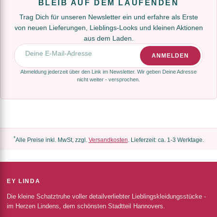
BLEIB AUF DEM LAUFENDEN
Trag Dich für unseren Newsletter ein und erfahre als Erste
von neuen Lieferungen, Lieblings-Looks und kleinen Aktionen
aus dem Laden.
E-Mail-Adresse
ANMELDEN
Abmeldung jederzeit über den Link im Newsletter. Wir geben Deine Adresse
nicht weiter - versprochen.
*
Alle Preise inkl. MwSt, zzgl.
Versandkosten
. Lieferzeit: ca. 1-3 Werktage.
EY LINDA
Die kleine Schatztruhe voller detailverliebter Lieblingskleidungsstücke -
im Herzen Lindens, dem schönsten Stadtteil Hannovers.