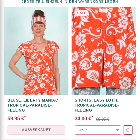
JEDES TEIL EINZELN IN DEN WARENKORB LEGEN
SALE
BLUSE, LIBERTY MANIAC,
SHORTS, EASY LOTTI,
TROPICAL-PARADISE-
TROPICAL-PARADISE-
FEELING
FEELING
*
*
59,95 €
34,00 €
69,95 €
AUSVERKAUFT
IN DE