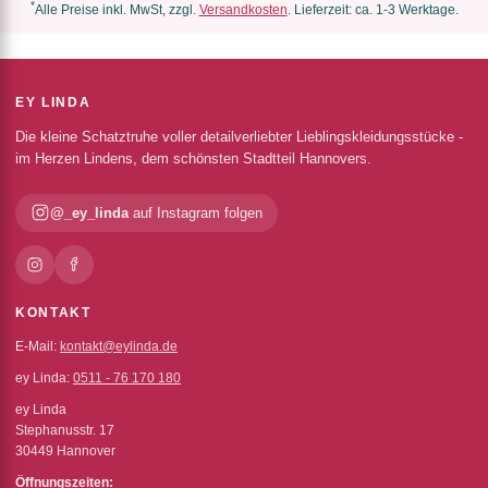
*
Alle Preise inkl. MwSt, zzgl.
Versandkosten
. Lieferzeit: ca. 1-3 Werktage.
EY LINDA
Die kleine Schatztruhe voller detailverliebter Lieblingskleidungsstücke -
im Herzen Lindens, dem schönsten Stadtteil Hannovers.
@_ey_linda
auf Instagram folgen
KONTAKT
E-Mail:
kontakt@eylinda.de
ey Linda:
0511 - 76 170 180
ey Linda
Stephanusstr. 17
30449 Hannover
Öffnungszeiten: