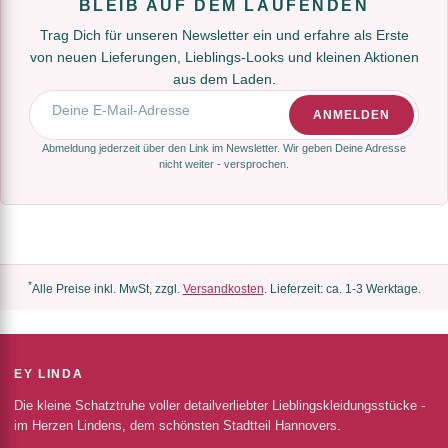
BLEIB AUF DEM LAUFENDEN
Trag Dich für unseren Newsletter ein und erfahre als Erste
von neuen Lieferungen, Lieblings-Looks und kleinen Aktionen
aus dem Laden.
E-Mail-Adresse
ANMELDEN
Abmeldung jederzeit über den Link im Newsletter. Wir geben Deine Adresse
nicht weiter - versprochen.
*
Alle Preise inkl. MwSt, zzgl.
Versandkosten
. Lieferzeit: ca. 1-3 Werktage.
EY LINDA
Die kleine Schatztruhe voller detailverliebter Lieblingskleidungsstücke -
im Herzen Lindens, dem schönsten Stadtteil Hannovers.