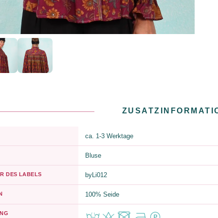
ZUSATZINFORMATI
ca. 1-3 Werktage
Bluse
R DES LABELS
byLi012
N
100% Seide
UNG