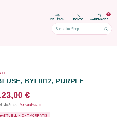
0
DEUTSCH
KONTO
WARENKORB
Suchen
YLI
BLUSE, BYLI012, PURPLE
123,00 €
kl. MwSt. zzgl.
Versandkosten
AKTUELL NICHT VORRÄTIG