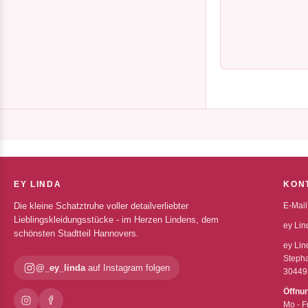
EY LINDA
KON
Die kleine Schatztruhe voller detailverliebter
E-Mail
Lieblingskleidungsstücke - im Herzen Lindens, dem
ey Lin
schönsten Stadtteil Hannovers.
ey Lin
Stepha
@_ey_linda
auf Instagram folgen
30449
Öffnu
Mo - F