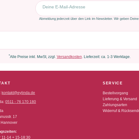
E-Mail-Adresse
Abmeldung jederzeit über den Link im Newsletter. Wir geben Deine
*
Alle Preise inkl. MwSt, zzgl.
Versandkosten
. Lieferzeit: ca. 1-3 Werktage.
TAKT
SERVICE
:
kontakt@eylinda.de
Bestellvorgang
Lieferung & Versand
da:
0511 - 76 170 180
Zahlungsarten
da
Widerruf & Rücksen
nusstr. 17
 Hannover
ngszeiten:
r 11-14 + 15-18:30