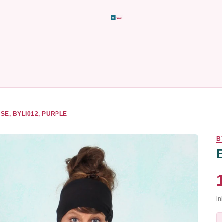
SE, BYLI012, PURPLE
B
in