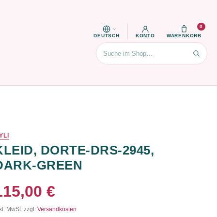
0
DEUTSCH
KONTO
WARENKORB
Suchen
YLI
KLEID, DORTE-DRS-2945,
DARK-GREEN
115,00 €
kl. MwSt. zzgl.
Versandkosten