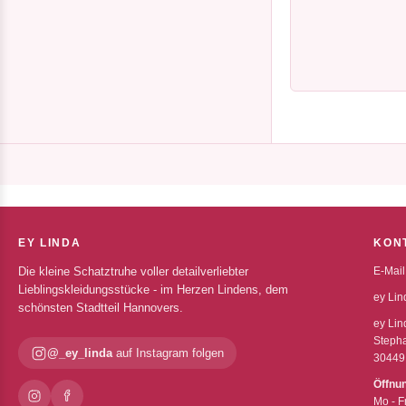
EY LINDA
KON
Die kleine Schatztruhe voller detailverliebter
E-Mail
Lieblingskleidungsstücke - im Herzen Lindens, dem
ey Lin
schönsten Stadtteil Hannovers.
ey Lin
Stepha
@_ey_linda
auf Instagram folgen
30449
Öffnu
Mo - F