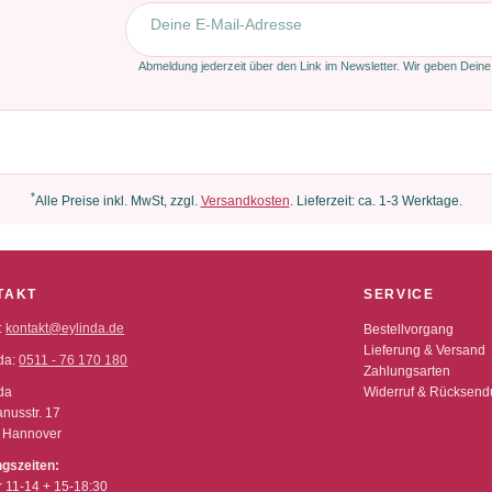
E-Mail-Adresse
Abmeldung jederzeit über den Link im Newsletter. Wir geben Deine
*
Alle Preise inkl. MwSt, zzgl.
Versandkosten
. Lieferzeit: ca. 1-3 Werktage.
TAKT
SERVICE
:
kontakt@eylinda.de
Bestellvorgang
Lieferung & Versand
da:
0511 - 76 170 180
Zahlungsarten
da
Widerruf & Rücksen
nusstr. 17
 Hannover
ngszeiten:
r 11-14 + 15-18:30