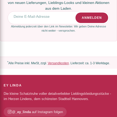
von neuen Lieferungen, Lieblings-Looks und kleinen Aktionen
aus dem Laden.
E-Mail-Adresse
ANMELDEN
Abmeldung jederzeit über den Link im Newsletter. Wir geben Deine Adresse
nicht weiter - versprochen.
*
Alle Preise inkl. MwSt, zzgl.
Versandkosten
. Lieferzeit: ca. 1-3 Werktage.
EY LINDA
Die kleine Schatztruhe voller detailverliebter Lieblingskleidungsstücke -
im Herzen Lindens, dem schönsten Stadtteil Hannovers.
@_ey_linda
auf Instagram folgen