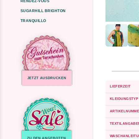
RENDEZ-VOUS
SUGARHILL BRIGHTON
TRANQUILLO
JETZT AUSDRUCKEN
LIEFERZEIT
KLEIDUNGSTYP
ARTIKELNUMME
TEXTILANGABE
WASCHANLEIT
ZU DEN ANGEBOTEN