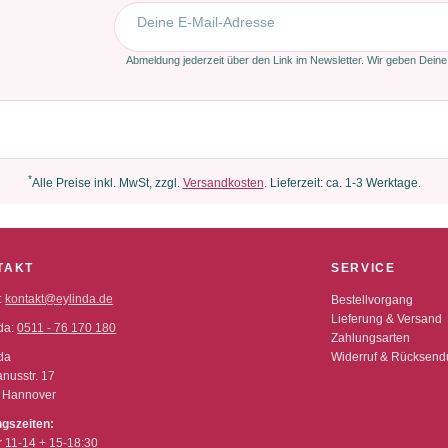
E-Mail-Adresse
Abmeldung jederzeit über den Link im Newsletter. Wir geben Deine
*
Alle Preise inkl. MwSt, zzgl.
Versandkosten
. Lieferzeit: ca. 1-3 Werktage.
TAKT
SERVICE
:
kontakt@eylinda.de
Bestellvorgang
Lieferung & Versand
da:
0511 - 76 170 180
Zahlungsarten
da
Widerruf & Rücksen
nusstr. 17
 Hannover
ngszeiten:
r 11-14 + 15-18:30