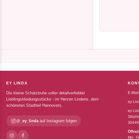
EY LINDA
KON
Die kleine Schatztruhe voller detailverliebter
E-Mail
Lieblingskleidungsstücke - im Herzen Lindens, dem
ey Lin
schönsten Stadtteil Hannovers.
ey Lin
Stepha
@_ey_linda
auf Instagram folgen
30449
Öffnu
Mo - F