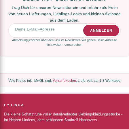
Trag Dich für unseren Newsletter ein und erfahre als Erste
von neuen Lieferungen, Lieblings-Looks und kleinen Aktionen
aus dem Laden.
E-Mail-Adresse
ANMELDEN
Abmeldung jederzeit über den Link im Newsletter. Wir geben Deine Adresse
nicht weiter - versprochen.
*
Alle Preise inkl. MwSt, zzgl.
Versandkosten
. Lieferzeit: ca. 1-3 Werktage.
EY LINDA
Die kleine Schatztruhe voller detailverliebter Lieblingskleidungsstücke -
im Herzen Lindens, dem schönsten Stadtteil Hannovers.