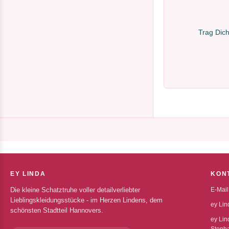
Trag Dich
EY LINDA
KON
Die kleine Schatztruhe voller detailverliebter
E-Mail
Lieblingskleidungsstücke - im Herzen Lindens, dem
ey Lin
schönsten Stadtteil Hannovers.
ey Lin