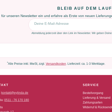
BLEIB AUF DEM LAU
 für unseren Newsletter ein und erfahre als Erste von neuen Lieferun
E-Mail-Adresse
Abmeldung jederzeit über den Link im Newsletter. Wir geben Deine
*
Alle Preise inkl. MwSt, zzgl.
Versandkosten
. Lieferzeit: ca. 1-3 Werktage.
TAKT
SERVICE
:
kontakt@eylinda.de
Bestellvorgang
Lieferung & Versand
da:
0511 - 76 170 180
Zahlungsarten
da
Widerruf & Rücksen