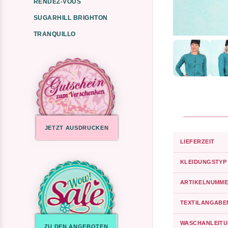
RENDEZ-VOUS
SUGARHILL BRIGHTON
TRANQUILLO
JETZT AUSDRUCKEN
LIEFERZEIT
KLEIDUNGSTYP
ARTIKELNUMME
TEXTILANGABE
WASCHANLEIT
ZU DEN ANGEBOTEN