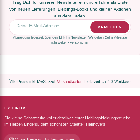
Trag Dich für unseren Newsletter ein und erfahre als Erste
von neuen Lieferungen, Lieblings-Looks und kleinen Aktionen
aus dem Laden.
E-Mail-Adresse
ANMELDEN
Abmeldung jederzeit über den Link im Newsletter. Wir geben Deine Adresse
nicht weiter - versprochen.
*
Alle Preise inkl. MwSt, zzgl.
Versandkosten
. Lieferzeit: ca. 1-3 Werktage.
EY LINDA
Die kleine Schatztruhe voller detailverliebter Lieblingskleidungsstücke -
im Herzen Lindens, dem schönsten Stadtteil Hannovers.
@_ey_linda
auf Instagram folgen