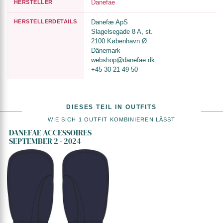
Danefae
HERSTELLER
HERSTELLERDETAILS
Danefæ ApS
Slagelsegade 8 A, st.
2100 København Ø
Dänemark
webshop@danefae.dk
+45 30 21 49 50
DIESES TEIL IN OUTFITS
WIE SICH 1 OUTFIT KOMBINIEREN LÄSST
DANEFAE ACCESSOIRES
SEPTEMBER 2 - 2024