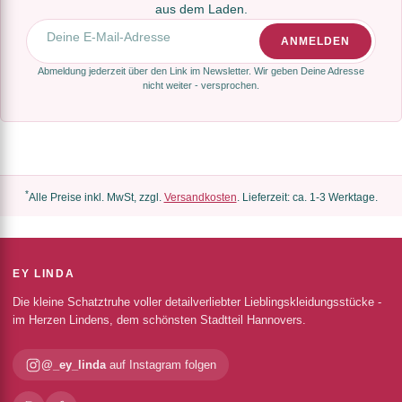
aus dem Laden.
E-Mail-Adresse
ANMELDEN
Abmeldung jederzeit über den Link im Newsletter. Wir geben Deine Adresse
nicht weiter - versprochen.
*
Alle Preise inkl. MwSt, zzgl.
Versandkosten
. Lieferzeit: ca. 1-3 Werktage.
EY LINDA
Die kleine Schatztruhe voller detailverliebter Lieblingskleidungsstücke -
im Herzen Lindens, dem schönsten Stadtteil Hannovers.
@_ey_linda
auf Instagram folgen