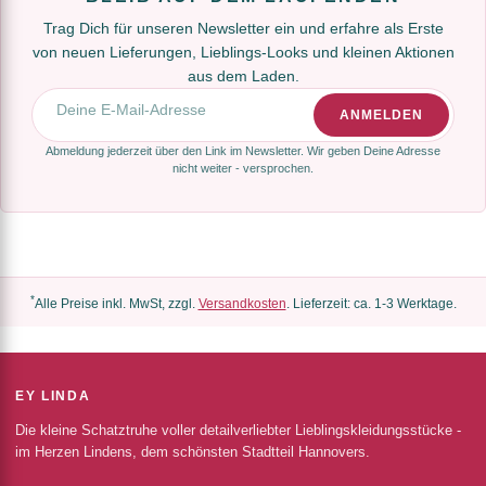
Trag Dich für unseren Newsletter ein und erfahre als Erste
von neuen Lieferungen, Lieblings-Looks und kleinen Aktionen
aus dem Laden.
E-Mail-Adresse
ANMELDEN
Abmeldung jederzeit über den Link im Newsletter. Wir geben Deine Adresse
nicht weiter - versprochen.
*
Alle Preise inkl. MwSt, zzgl.
Versandkosten
. Lieferzeit: ca. 1-3 Werktage.
EY LINDA
Die kleine Schatztruhe voller detailverliebter Lieblingskleidungsstücke -
im Herzen Lindens, dem schönsten Stadtteil Hannovers.