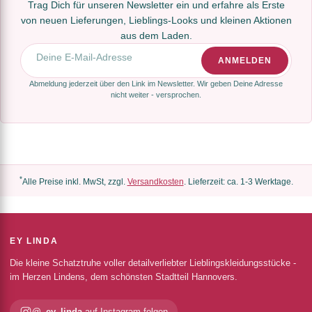
Trag Dich für unseren Newsletter ein und erfahre als Erste
von neuen Lieferungen, Lieblings-Looks und kleinen Aktionen
aus dem Laden.
E-Mail-Adresse
ANMELDEN
Abmeldung jederzeit über den Link im Newsletter. Wir geben Deine Adresse
nicht weiter - versprochen.
*
Alle Preise inkl. MwSt, zzgl.
Versandkosten
. Lieferzeit: ca. 1-3 Werktage.
EY LINDA
Die kleine Schatztruhe voller detailverliebter Lieblingskleidungsstücke -
im Herzen Lindens, dem schönsten Stadtteil Hannovers.
@_ey_linda
auf Instagram folgen