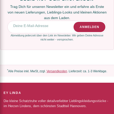
Trag Dich für unseren Newsletter ein und erfahre als Erste
von neuen Lieferungen, Lieblings-Looks und kleinen Aktionen
aus dem Laden.
E-Mail-Adresse
ANMELDEN
Abmeldung jederzeit über den Link im Newsletter. Wir geben Deine Adresse
nicht weiter - versprochen.
*
Alle Preise inkl. MwSt, zzgl.
Versandkosten
. Lieferzeit: ca. 1-3 Werktage.
EY LINDA
Die kleine Schatztruhe voller detailverliebter Lieblingskleidungsstücke -
im Herzen Lindens, dem schönsten Stadtteil Hannovers.