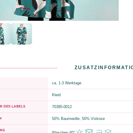
ZUSATZINFORMATI
ca. 1-3 Werktage
Kleid
R DES LABELS
70385-0012
N
50% Baumwolle, 50% Viskose
UNG
Waschen 40°