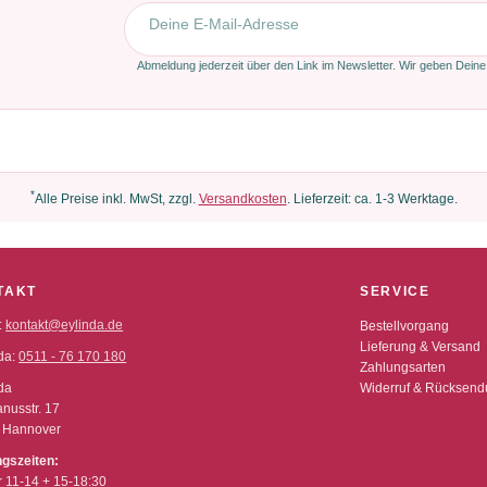
E-Mail-Adresse
Abmeldung jederzeit über den Link im Newsletter. Wir geben Deine
*
Alle Preise inkl. MwSt, zzgl.
Versandkosten
. Lieferzeit: ca. 1-3 Werktage.
TAKT
SERVICE
:
kontakt@eylinda.de
Bestellvorgang
Lieferung & Versand
da:
0511 - 76 170 180
Zahlungsarten
da
Widerruf & Rücksen
nusstr. 17
 Hannover
ngszeiten:
r 11-14 + 15-18:30