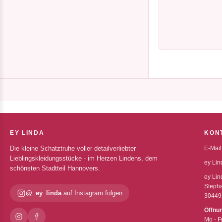
EY LINDA
KON
Die kleine Schatztruhe voller detailverliebter
E-Mail
Lieblingskleidungsstücke - im Herzen Lindens, dem
ey Lin
schönsten Stadtteil Hannovers.
ey Lin
Stepha
@_ey_linda
auf Instagram folgen
30449
Öffnu
Mo - F