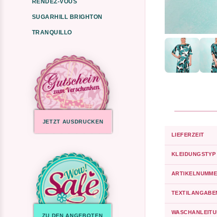
RENDEZ-VOUS
SUGARHILL BRIGHTON
TRANQUILLO
JETZT AUSDRUCKEN
LIEFERZEIT
KLEIDUNGSTYP
ARTIKELNUMME
TEXTILANGABE
WASCHANLEIT
ZU DEN ANGEBOTEN