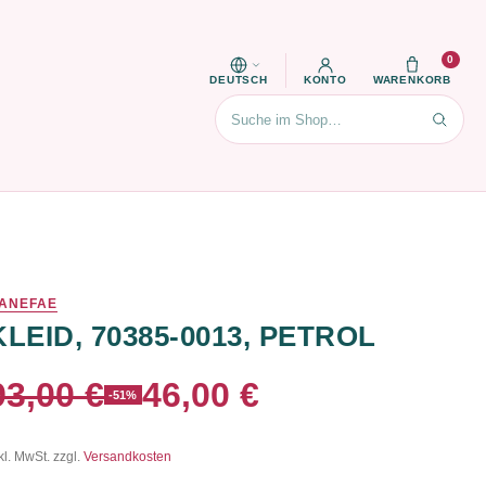
0
DEUTSCH
KONTO
WARENKORB
Suchen
ANEFAE
KLEID, 70385-0013, PETROL
93,00 €
46,00 €
-51%
kl. MwSt. zzgl.
Versandkosten