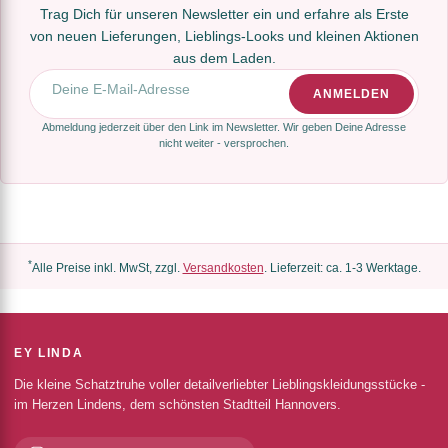
Trag Dich für unseren Newsletter ein und erfahre als Erste
von neuen Lieferungen, Lieblings-Looks und kleinen Aktionen
aus dem Laden.
E-Mail-Adresse
ANMELDEN
Abmeldung jederzeit über den Link im Newsletter. Wir geben Deine Adresse
nicht weiter - versprochen.
*
Alle Preise inkl. MwSt, zzgl.
Versandkosten
. Lieferzeit: ca. 1-3 Werktage.
EY LINDA
Die kleine Schatztruhe voller detailverliebter Lieblingskleidungsstücke -
im Herzen Lindens, dem schönsten Stadtteil Hannovers.