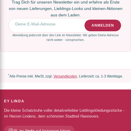
Trag Dich für unseren Newsletter ein und erfahre als Erste
von neuen Lieferungen, Lieblings-Looks und kleinen Aktionen
aus dem Laden.
E-Mail-Adresse
ANMELDEN
Abmeldung jederzeit über den Link im Newsletter. Wir geben Deine Adresse
nicht weiter - versprochen.
*
Alle Preise inkl. MwSt, zzgl.
Versandkosten
. Lieferzeit: ca. 1-3 Werktage.
EY LINDA
Die kleine Schatztruhe voller detailverliebter Lieblingskleidungsstücke -
im Herzen Lindens, dem schönsten Stadtteil Hannovers.
@_ey_linda
auf Instagram folgen