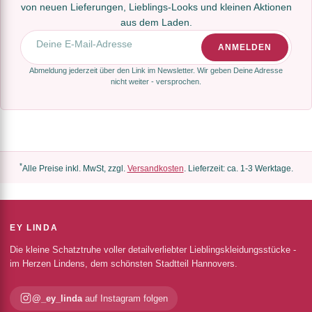
von neuen Lieferungen, Lieblings-Looks und kleinen Aktionen
aus dem Laden.
E-Mail-Adresse
ANMELDEN
Abmeldung jederzeit über den Link im Newsletter. Wir geben Deine Adresse
nicht weiter - versprochen.
*
Alle Preise inkl. MwSt, zzgl.
Versandkosten
. Lieferzeit: ca. 1-3 Werktage.
EY LINDA
Die kleine Schatztruhe voller detailverliebter Lieblingskleidungsstücke -
im Herzen Lindens, dem schönsten Stadtteil Hannovers.
@_ey_linda
auf Instagram folgen