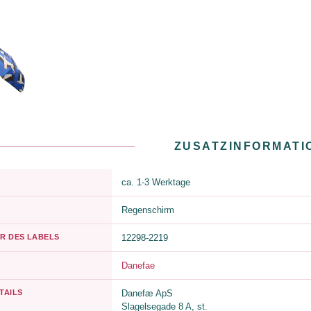
ZUSATZINFORMATI
ca. 1-3 Werktage
Regenschirm
R DES LABELS
12298-2219
Danefae
TAILS
Danefæ ApS
Slagelsegade 8 A, st.