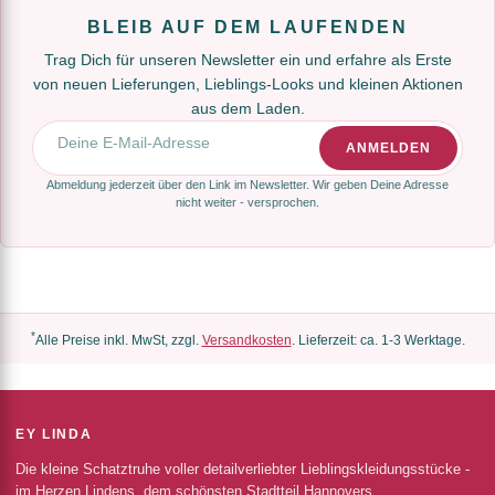
BLEIB AUF DEM LAUFENDEN
Trag Dich für unseren Newsletter ein und erfahre als Erste
von neuen Lieferungen, Lieblings-Looks und kleinen Aktionen
aus dem Laden.
E-Mail-Adresse
ANMELDEN
Abmeldung jederzeit über den Link im Newsletter. Wir geben Deine Adresse
nicht weiter - versprochen.
*
Alle Preise inkl. MwSt, zzgl.
Versandkosten
. Lieferzeit: ca. 1-3 Werktage.
EY LINDA
Die kleine Schatztruhe voller detailverliebter Lieblingskleidungsstücke -
im Herzen Lindens, dem schönsten Stadtteil Hannovers.