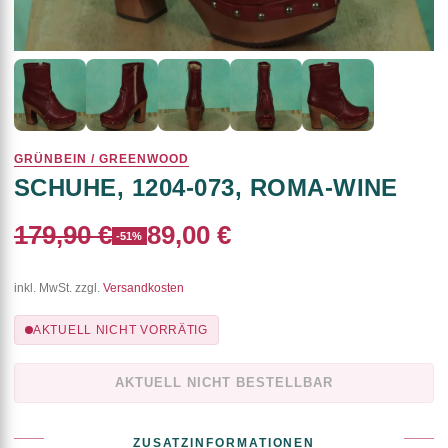
GRÜNBEIN / GREENWOOD
SCHUHE, 1204-073, ROMA-WINE
179,90 €
89,00 €
-51%
inkl. MwSt. zzgl.
Versandkosten
AKTUELL NICHT VORRÄTIG
AKTUELL NICHT BESTELLBAR
ZUSATZINFORMATIONEN