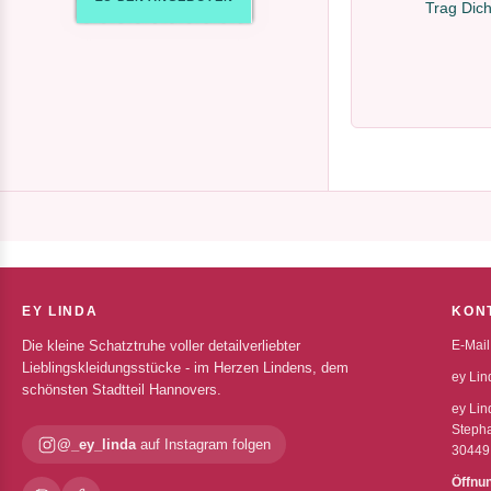
Trag Dich
EY LINDA
KON
Die kleine Schatztruhe voller detailverliebter
E-Mail
Lieblingskleidungsstücke - im Herzen Lindens, dem
ey Lin
schönsten Stadtteil Hannovers.
ey Lin
Stepha
@_ey_linda
auf Instagram folgen
30449
Öffnu