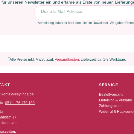
 für unseren Newsletter ein und erfahre als Erste von neuen Lieferun
E-Mail-Adresse
Abmeldung jederzeit über den Link im Newsletter. Wir geben Deine
*
Alle Preise inkl. MwSt, zzgl.
Versandkosten
. Lieferzeit: ca. 1-3 Werktage.
TAKT
SERVICE
:
kontakt@eylinda.de
Bestellvorgang
Lieferung & Versand
da:
0511 - 76 170 180
Zahlungsarten
da
Widerruf & Rücksen
nusstr. 17
 Hannover
ngszeiten: