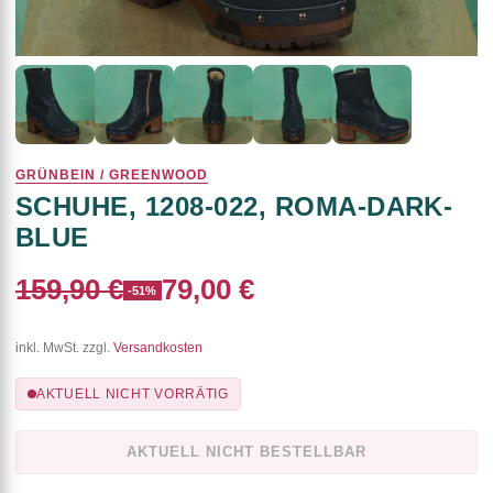
GRÜNBEIN / GREENWOOD
SCHUHE, 1208-022, ROMA-DARK-
BLUE
159,90 €
79,00 €
-51%
inkl. MwSt. zzgl.
Versandkosten
AKTUELL NICHT VORRÄTIG
AKTUELL NICHT BESTELLBAR