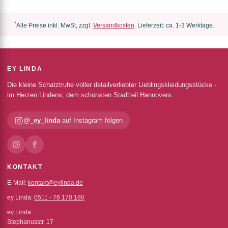
*
Alle Preise inkl. MwSt, zzgl.
Versandkosten
. Lieferzeit: ca. 1-3 Werktage.
EY LINDA
Die kleine Schatztruhe voller detailverliebter Lieblingskleidungsstücke -
im Herzen Lindens, dem schönsten Stadtteil Hannovers.
@_ey_linda
auf Instagram folgen
KONTAKT
E-Mail:
kontakt@eylinda.de
ey Linda:
0511 - 76 170 180
ey Linda
Stephanusstr. 17