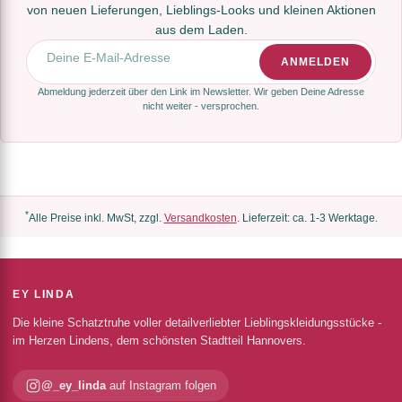
von neuen Lieferungen, Lieblings-Looks und kleinen Aktionen
aus dem Laden.
E-Mail-Adresse
ANMELDEN
Abmeldung jederzeit über den Link im Newsletter. Wir geben Deine Adresse
nicht weiter - versprochen.
*
Alle Preise inkl. MwSt, zzgl.
Versandkosten
. Lieferzeit: ca. 1-3 Werktage.
EY LINDA
Die kleine Schatztruhe voller detailverliebter Lieblingskleidungsstücke -
im Herzen Lindens, dem schönsten Stadtteil Hannovers.
@_ey_linda
auf Instagram folgen