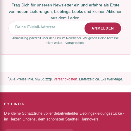
Trag Dich für unseren Newsletter ein und erfahre als Erste
von neuen Lieferungen, Lieblings-Looks und kleinen Aktionen
aus dem Laden.
E-Mail-Adresse
ANMELDEN
Abmeldung jederzeit über den Link im Newsletter. Wir geben Deine Adresse
nicht weiter - versprochen.
*
Alle Preise inkl. MwSt, zzgl.
Versandkosten
. Lieferzeit: ca. 1-3 Werktage.
EY LINDA
Die kleine Schatztruhe voller detailverliebter Lieblingskleidungsstücke -
im Herzen Lindens, dem schönsten Stadtteil Hannovers.