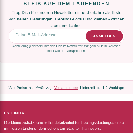
BLEIB AUF DEM LAUFENDEN
Trag Dich für unseren Newsletter ein und erfahre als Erste
von neuen Lieferungen, Lieblings-Looks und kleinen Aktionen
aus dem Laden.
E-Mail-Adresse
ANMELDEN
Abmeldung jederzeit über den Link im Newsletter. Wir geben Deine Adresse
nicht weiter - versprochen.
*
Alle Preise inkl. MwSt, zzgl.
Versandkosten
. Lieferzeit: ca. 1-3 Werktage.
EY LINDA
Die kleine Schatztruhe voller detailverliebter Lieblingskleidungsstücke -
im Herzen Lindens, dem schönsten Stadtteil Hannovers.