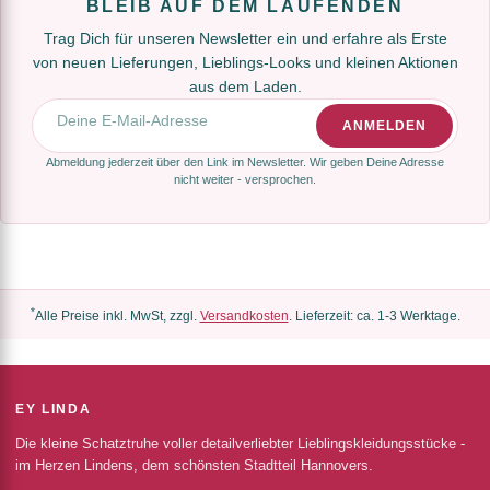
BLEIB AUF DEM LAUFENDEN
Trag Dich für unseren Newsletter ein und erfahre als Erste
von neuen Lieferungen, Lieblings-Looks und kleinen Aktionen
aus dem Laden.
E-Mail-Adresse
ANMELDEN
Abmeldung jederzeit über den Link im Newsletter. Wir geben Deine Adresse
nicht weiter - versprochen.
*
Alle Preise inkl. MwSt, zzgl.
Versandkosten
. Lieferzeit: ca. 1-3 Werktage.
EY LINDA
Die kleine Schatztruhe voller detailverliebter Lieblingskleidungsstücke -
im Herzen Lindens, dem schönsten Stadtteil Hannovers.