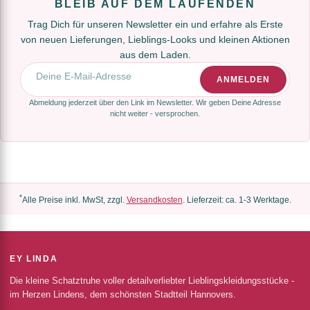
BLEIB AUF DEM LAUFENDEN
Trag Dich für unseren Newsletter ein und erfahre als Erste
von neuen Lieferungen, Lieblings-Looks und kleinen Aktionen
aus dem Laden.
E-Mail-Adresse
ANMELDEN
Abmeldung jederzeit über den Link im Newsletter. Wir geben Deine Adresse
nicht weiter - versprochen.
*
Alle Preise inkl. MwSt, zzgl.
Versandkosten
. Lieferzeit: ca. 1-3 Werktage.
EY LINDA
Die kleine Schatztruhe voller detailverliebter Lieblingskleidungsstücke -
im Herzen Lindens, dem schönsten Stadtteil Hannovers.