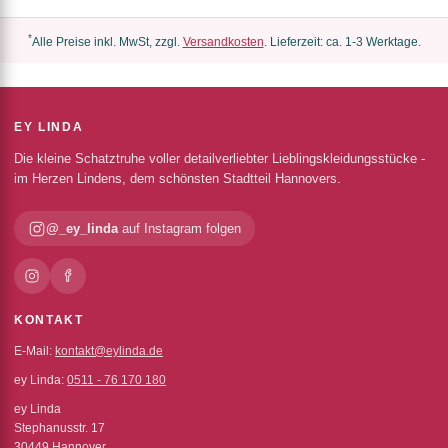
*
Alle Preise inkl. MwSt, zzgl.
Versandkosten
. Lieferzeit: ca. 1-3 Werktage.
EY LINDA
Die kleine Schatztruhe voller detailverliebter Lieblingskleidungsstücke -
im Herzen Lindens, dem schönsten Stadtteil Hannovers.
@_ey_linda
auf Instagram folgen
KONTAKT
E-Mail:
kontakt@eylinda.de
ey Linda:
0511 - 76 170 180
ey Linda
Stephanusstr. 17
30449 Hannover