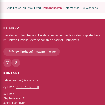
*
Alle Preise inkl. MwSt, zzgl.
Versandkosten
. Lieferzeit: ca. 1-3 Werktage.
EY LINDA
Die kleine Schatztruhe voller detailverliebter Lieblingskleidungsstücke -
im Herzen Lindens, dem schönsten Stadtteil Hannovers.
@_ey_linda
auf Instagram folgen
KONTAKT
E-Mail:
kontakt@eylinda.de
ey Linda:
0511 - 76 170 180
ey Linda
Stephanusstr. 17
30449 Hannover