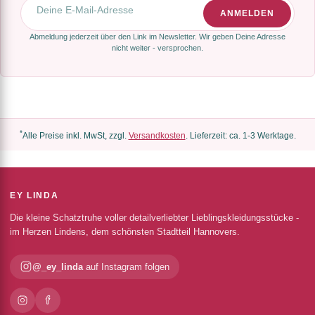
E-Mail-Adresse
ANMELDEN
Abmeldung jederzeit über den Link im Newsletter. Wir geben Deine Adresse
nicht weiter - versprochen.
*
Alle Preise inkl. MwSt, zzgl.
Versandkosten
. Lieferzeit: ca. 1-3 Werktage.
EY LINDA
Die kleine Schatztruhe voller detailverliebter Lieblingskleidungsstücke -
im Herzen Lindens, dem schönsten Stadtteil Hannovers.
@_ey_linda
auf Instagram folgen