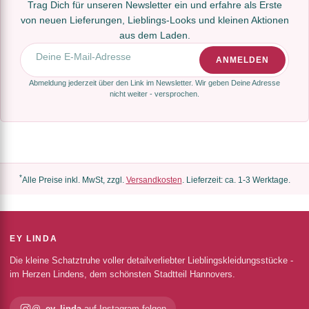
Trag Dich für unseren Newsletter ein und erfahre als Erste
von neuen Lieferungen, Lieblings-Looks und kleinen Aktionen
aus dem Laden.
E-Mail-Adresse
ANMELDEN
Abmeldung jederzeit über den Link im Newsletter. Wir geben Deine Adresse
nicht weiter - versprochen.
*
Alle Preise inkl. MwSt, zzgl.
Versandkosten
. Lieferzeit: ca. 1-3 Werktage.
EY LINDA
Die kleine Schatztruhe voller detailverliebter Lieblingskleidungsstücke -
im Herzen Lindens, dem schönsten Stadtteil Hannovers.
@_ey_linda
auf Instagram folgen