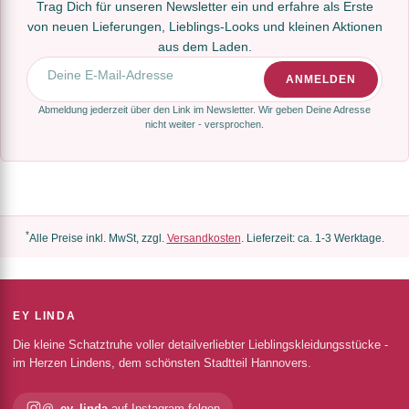
Trag Dich für unseren Newsletter ein und erfahre als Erste
von neuen Lieferungen, Lieblings-Looks und kleinen Aktionen
aus dem Laden.
E-Mail-Adresse
ANMELDEN
Abmeldung jederzeit über den Link im Newsletter. Wir geben Deine Adresse
nicht weiter - versprochen.
*
Alle Preise inkl. MwSt, zzgl.
Versandkosten
. Lieferzeit: ca. 1-3 Werktage.
EY LINDA
Die kleine Schatztruhe voller detailverliebter Lieblingskleidungsstücke -
im Herzen Lindens, dem schönsten Stadtteil Hannovers.
@_ey_linda
auf Instagram folgen