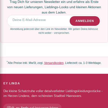
Trag Dich für unseren Newsletter ein und erfahre als Erste
von neuen Lieferungen, Lieblings-Looks und kleinen Aktionen
aus dem Laden.
E-Mail-Adresse
ANMELDEN
Abmeldung jederzeit über den Link im Newsletter. Wir geben Deine Adresse
nicht weiter - versprochen.
*
Alle Preise inkl. MwSt, zzgl.
Versandkosten
. Lieferzeit: ca. 1-3 Werktage.
EY LINDA
Die kleine Schatztruhe voller detailverliebter Lieblingskleidungsstücke -
im Herzen Lindens, dem schönsten Stadtteil Hannovers.
@_ey_linda
auf Instagram folgen