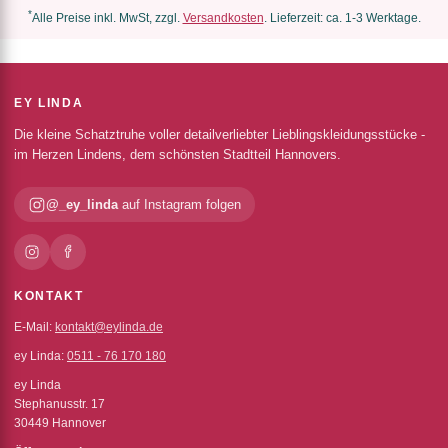
*
Alle Preise inkl. MwSt, zzgl.
Versandkosten
. Lieferzeit: ca. 1-3 Werktage.
EY LINDA
Die kleine Schatztruhe voller detailverliebter Lieblingskleidungsstücke -
im Herzen Lindens, dem schönsten Stadtteil Hannovers.
@_ey_linda
auf Instagram folgen
KONTAKT
E-Mail:
kontakt@eylinda.de
ey Linda:
0511 - 76 170 180
ey Linda
Stephanusstr. 17
30449 Hannover