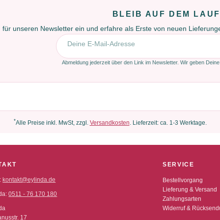
BLEIB AUF DEM LAU
 für unseren Newsletter ein und erfahre als Erste von neuen Lieferun
E-Mail-Adresse
Abmeldung jederzeit über den Link im Newsletter. Wir geben Deine
*
Alle Preise inkl. MwSt, zzgl.
Versandkosten
. Lieferzeit: ca. 1-3 Werktage.
TAKT
SERVICE
:
kontakt@eylinda.de
Bestellvorgang
Lieferung & Versand
da:
0511 - 76 170 180
Zahlungsarten
da
Widerruf & Rücksen
nusstr. 17