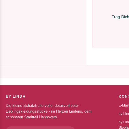
Trag Dich
EY LINDA
KON
Die kleine Schatztruhe voller detailverliebter
E-Mail
Lieblingskleidungsstücke - im Herzen Lindens, dem
ey Lin
schönsten Stadtteil Hannovers.
ey Lin
Stepha