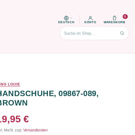
0
DEUTSCH
KONTO
WARENKORB
Suchen
ING LOUIE
HANDSCHUHE, 09867-089,
BROWN
19,95 €
kl. MwSt. zzgl.
Versandkosten